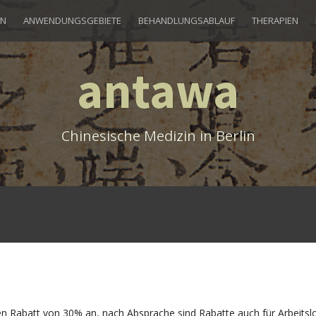
IN
ANWENDUNGSGEBIETE
BEHANDLUNGSABLAUF
THERAPIEN
antawa
Chinesische Medizin in Berlin
nen Rabatt von 30% an, nach Absprache sind Rabatte auch für Arbeitsl