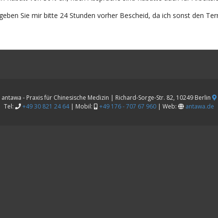
 geben Sie mir bitte 24 Stunden vorher Bescheid, da ich sonst den Te
antawa - Praxis für Chinesische Medizin | Richard-Sorge-Str. 82, 10249 Berlin
Tel:
+49 30 821 24 64
| Mobil:
+49 176 - 707 67 960
| Web:
antawa.de